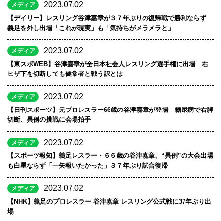
2023.07.02
メディア
【デイリー】レスリング谷津嘉章が３７年ぶりの復帰戦で勝利ならず
義足を外し出場「これが現実」も「気持ちがメラメラと」
2023.07.02
メディア
【東スポWEB】谷津嘉章が全日本社会人レスリング選手権に出場 右
ヒザ下を切断しても健常者と戦う訳とは
2023.07.02
メディア
【日刊スポーツ】元プロレスラー66歳の谷津嘉章が登場 糖尿病で右脚
切断、異例の挑戦に会場拍手
2023.07.02
メディア
【スポーツ報知】義足レスラー・６６歳の谷津嘉章、“異例”の大会出場
も白星ならず「一矢報いたかった」３７年ぶり試合復帰
2023.07.02
メディア
【NHK】義足のプロレスラー 谷津嘉章 レスリング公式戦に37年ぶり出
場