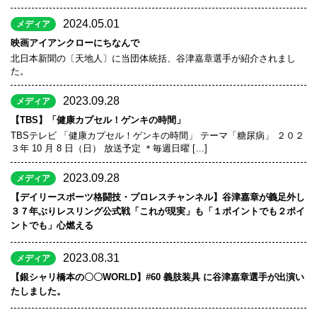
2024.05.01
メディア
映画アイアンクローにちなんで
北日本新聞の〔天地人〕に当団体統括、谷津嘉章選手が紹介されまし
た。
2023.09.28
メディア
【TBS】「健康カプセル！ゲンキの時間」
TBSテレビ 「健康カプセル！ゲンキの時間」 テーマ「糖尿病」 ２０２
３年 10 月 8 日（日） 放送予定 ＊毎週日曜 […]
2023.09.28
メディア
【デイリースポーツ格闘技・プロレスチャンネル】谷津嘉章が義足外し
３７年ぶりレスリング公式戦「これが現実」も「１ポイントでも２ポイ
ントでも」心燃える
2023.08.31
メディア
【銀シャリ橋本の〇〇WORLD】#60 義肢装具 に谷津嘉章選手が出演い
たしました。